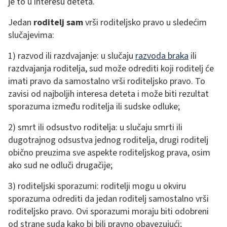
je to u interesu deteta.
Jedan
roditelj sam
vrši roditeljsko pravo u sledećim
slučajevima:
1) razvod ili razdvajanje: u slučaju
razvoda braka
ili
razdvajanja roditelja, sud može odrediti koji roditelj će
imati pravo da samostalno vrši roditeljsko pravo. To
zavisi od najboljih interesa deteta i može biti rezultat
sporazuma između roditelja ili sudske odluke;
2) smrt ili odsustvo roditelja: u slučaju smrti ili
dugotrajnog odsustva jednog roditelja, drugi roditelj
obično preuzima sve aspekte roditeljskog prava, osim
ako sud ne odluči drugačije;
3) roditeljski sporazumi: roditelji mogu u okviru
sporazuma odrediti da jedan roditelj samostalno vrši
roditeljsko pravo. Ovi sporazumi moraju biti odobreni
od strane suda kako bi bili pravno obavezujući;