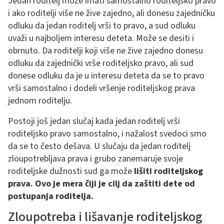
Jedan roditelj može imati samostalno roditeljsko pravo
i ako roditelji više ne žive zajedno, ali donesu zajedničku
odluku da jedan roditelj vrši to pravo, a sud odluku
uvaži u najboljem interesu deteta. Može se desiti i
obrnuto. Da roditelji koji više ne žive zajedno donesu
odluku da zajednički vrše roditeljsko pravo, ali sud
donese odluku da je u interesu deteta da se to pravo
vrši samostalno i dodeli vršenje roditeljskog prava
jednom roditelju.
Postoji još jedan slučaj kada jedan roditelj vrši
roditeljsko pravo samostalno, i nažalost svedoci smo
da se to često dešava. U slučaju da jedan roditelj
zloupotrebljava prava i grubo zanemaruje svoje
roditeljske dužnosti sud ga može
lišiti roditeljskog
prava. Ovo je mera čiji je cilj da zaštiti dete od
postupanja roditelja.
Zloupotreba i lišavanje roditeljskog