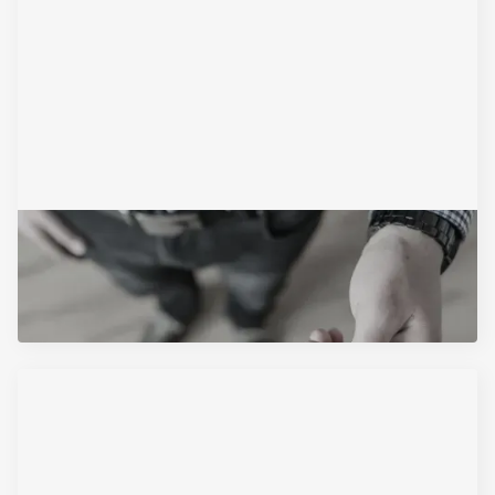
November 24, 2025
Ugovor o pozajmici novca
Pročitajte Artikal