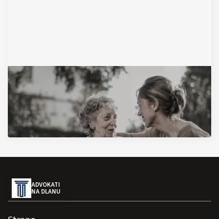
November 17, 2025
Ugovor o doživotnom izdržavanju: sve
informacije na jednom mestu
Pročitajte Artikal
ADVOKATI
NA DLANU