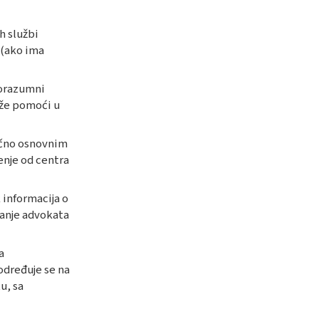
h službi
 (ako ima
orazumni
ože pomoći u
ično osnovnim
enje od centra
 informacija o
anje advokata
a
 određuje se na
u, sa