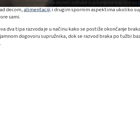
roces, budući da sud mora doneti odluke o pitanjima kao što su
 nad decom,
alimentaciji
i drugim spornim aspektima ukoliko sup
ore sami.
ova dva tipa razvoda je u načinu kako se postiže okončanje bra
zajamnom dogovoru supružnika, dok se razvod braka po tužbi ba
.