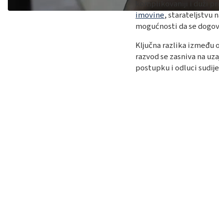
komplikovaniji i duži p
imovine
, starateljstvu
mogućnosti da se dogov
Ključna razlika između 
razvod se zasniva na u
postupku i odluci sudije