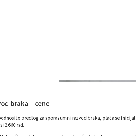
od braka – cene
odnosite predlog za sporazumni razvod braka, plaća se inicijal
si 2.660 rsd.