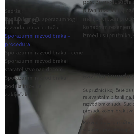
postižu međusobni s
pitanjima. Na taj nač
Sadržaj:
manje stresan proce
Razlika između sporazumnog i
konačnim rešenjem.
razvoda braka po tužbi
između supružnika, š
Sporazumni razvod braka –
procedura
Sporazumni razvod braka – cene
Sporazumni razvod braka i
starateljstvo nad decom
Razlika između 
Sporazumni razvod braka i
podela imovine
Supružnici koji žele da
Zaključak
relevantnim pitanjima. 
razvod braka sudu. Sud 
presudu kojom brak zvan
Razvod braka po tužbi, 
sudu bez prethodnog po