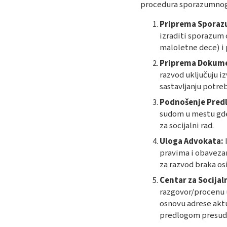
procedura sporazumnog 
Priprema Sporaz
izraditi sporazum 
maloletne dece) i
Priprema Dokume
razvod uključuju i
sastavljanju potr
Podnošenje Pred
sudom u mestu gde 
za socijalni rad.
Uloga Advokata:
I
pravima i obaveza
za razvod braka os
Centar za Socijal
razgovor/procenu u 
osnovu adrese aktu
predlogom presude