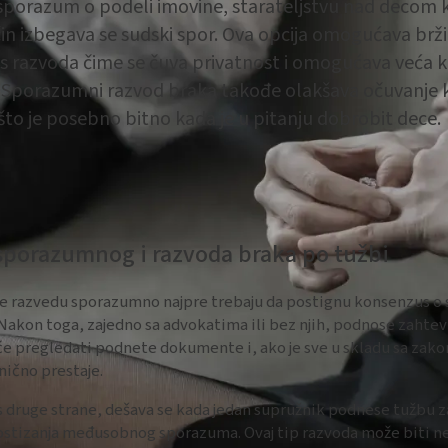
porazum o podeli imovine, starateljstvu nad decom 
in izbegava se sudski spor. Ova opcija omogućava brži, je
s razvoda čime se čuva privatnost i omogućava veća 
 Sporazumni razvod braka takođe olakšava očuvanje 
to je posebno bitno kada je u pitanju dobrobit dece.
sporazumnog i razvoda braka po tužbi
 se razvedu sporazumno najpre trebaju da postignu konsenzus o
Nakon toga, zajedno sa advokatima ili bez njih, podnose zahte
će pregledati podnete dokumente i, ako je sve u skladu sa zako
ično prestaje.
s druge strane, dešava se kada jedan supružnik podnese tužbu z
stizanja međusobnog sporazuma. Ovaj tip razvoda može biti n