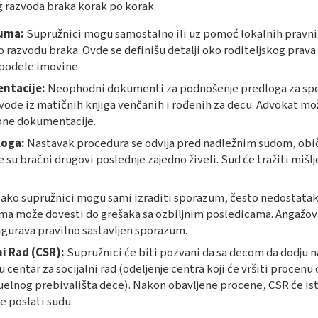
razvoda braka korak po korak.
uma:
Supružnici mogu samostalno ili uz pomoć lokalnih pravni
o razvodu braka. Ovde se definišu detalji oko roditeljskog prava
 podele imovine.
ntacije:
Neophodni dokumenti za podnošenje predloga za sp
zvode iz matičnih knjiga venčanih i rođenih za decu. Advokat m
ebne dokumentacije.
loga:
Nastavak procedura se odvija pred nadležnim sudom, ob
su bračni drugovi poslednje zajedno živeli. Sud će tražiti mišlj
ako supružnici mogu sami izraditi sporazum, često nedostatak
ma može dovesti do grešaka sa ozbiljnim posledicama. Angažov
igurava pravilno sastavljen sporazum.
ni Rad (CSR):
Supružnici će biti pozvani da sa decom da dodju n
centar za socijalni rad (odeljenje centra koji će vršiti procenu
elnog prebivališta dece). Nakon obavljene procene, CSR će ist
 poslati sudu.