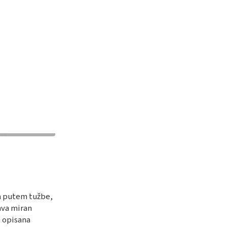
ka putem tužbe,
ava miran
e opisana