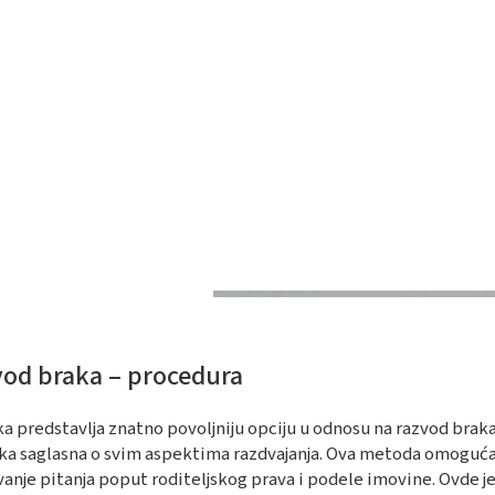
od braka – procedura
 predstavlja znatno povoljniju opciju u odnosu na razvod bra
ika saglasna o svim aspektima razdvajanja. Ova metoda omoguć
vanje pitanja poput roditeljskog prava i podele imovine. Ovde j