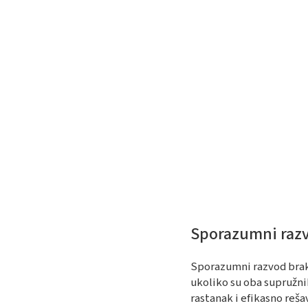
Sporazumni razv
Sporazumni razvod braka
ukoliko su oba supružn
rastanak i efikasno reša