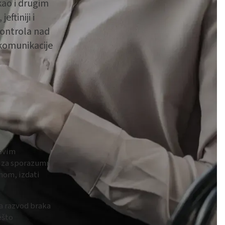
kao i drugim
ftiniji i
kontrola nad
komunikacije
 svim
v za sporazumni
nom, izdati
a razvod braka
ešto