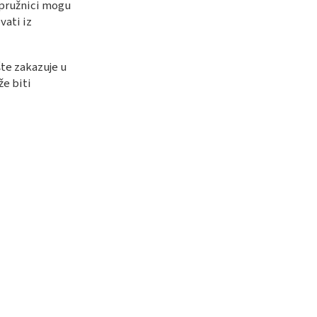
upružnici mogu
vati iz
te zakazuje u
že biti