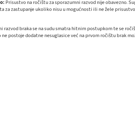
o:
Prisustvo na ročištu za sporazumni razvod nije obavezno. S
a za zastupanje ukoliko nisu u mogućnosti ili ne žele prisustvo
i razvod braka se na sudu smatra hitnim postupkom te se ročiš
o ne postoje dodatne nesuglasice već na prvom ročištu brak mo