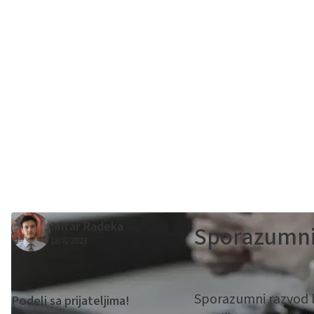
Mitar Radeka
Sporazumni
18/8/2023
Sporazumni razvod b
Podeli sa prijateljima!