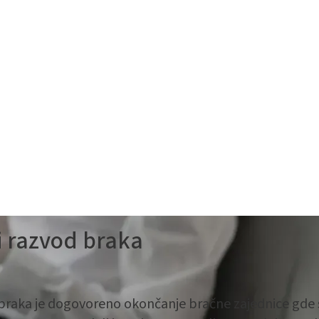
 razvod braka
raka je dogovoreno okončanje bračne zajednice gde 