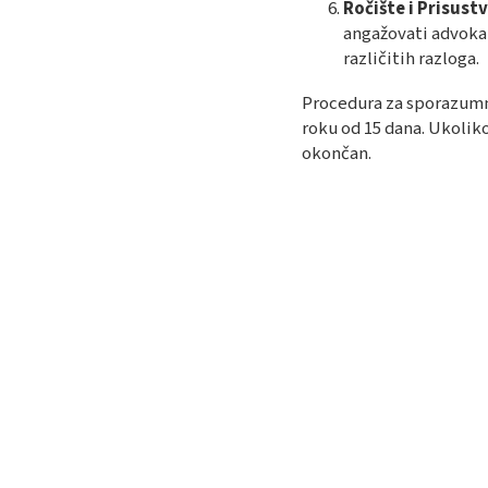
Ročište i Prisustv
angažovati advokat
različitih razloga.
Procedura za sporazumn
roku od 15 dana. Ukolik
okončan.