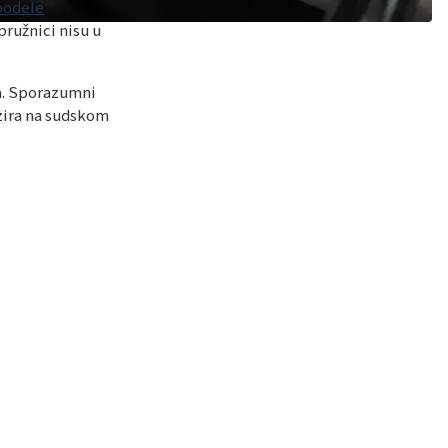
podele
ružnici nisu u
ka. Sporazumni
zira na sudskom