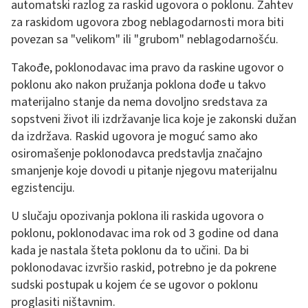
automatski razlog za raskid ugovora o poklonu. Zahtev
za raskidom ugovora zbog neblagodarnosti mora biti
povezan sa "velikom" ili "grubom" neblagodarnošću.
Takođe, poklonodavac ima pravo da raskine ugovor o
poklonu ako nakon pružanja poklona dođe u takvo
materijalno stanje da nema dovoljno sredstava za
sopstveni život ili izdržavanje lica koje je zakonski dužan
da izdržava. Raskid ugovora je moguć samo ako
osiromašenje poklonodavca predstavlja značajno
smanjenje koje dovodi u pitanje njegovu materijalnu
egzistenciju.
U slučaju opozivanja poklona ili raskida ugovora o
poklonu, poklonodavac ima rok od 3 godine od dana
kada je nastala šteta poklonu da to učini. Da bi
poklonodavac izvršio raskid, potrebno je da pokrene
sudski postupak u kojem će se ugovor o poklonu
proglasiti ništavnim.