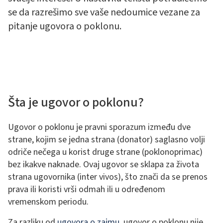
se da razrešimo sve vaše nedoumice vezane za
pitanje ugovora o poklonu.
Šta je ugovor o poklonu?
Ugovor o poklonu je pravni sporazum između dve
strane, kojim se jedna strana (donator) saglasno volji
odriče nečega u korist druge strane (poklonoprimac)
bez ikakve naknade. Ovaj ugovor se sklapa za života
strana ugovornika (inter vivos), što znači da se prenos
prava ili koristi vrši odmah ili u određenom
vremenskom periodu.
Za razliku od
ugovora o zajmu
, ugovor o poklonu nije