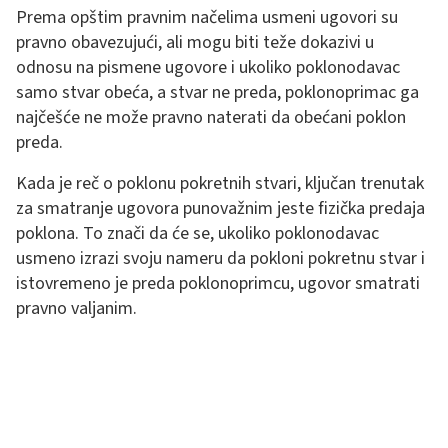
Prema opštim pravnim načelima usmeni ugovori su
pravno obavezujući, ali mogu biti teže dokazivi u
odnosu na pismene ugovore i ukoliko poklonodavac
samo stvar obeća, a stvar ne preda, poklonoprimac ga
najčešće ne može pravno naterati da obećani poklon
preda.
Kada je reč o poklonu pokretnih stvari, ključan trenutak
za smatranje ugovora punovažnim jeste fizička predaja
poklona. To znači da će se, ukoliko poklonodavac
usmeno izrazi svoju nameru da pokloni pokretnu stvar i
istovremeno je preda poklonoprimcu, ugovor smatrati
pravno valjanim.