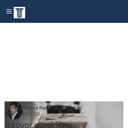
Mateja Radosavljevic
1/12/2025
Ugovor o poklonu