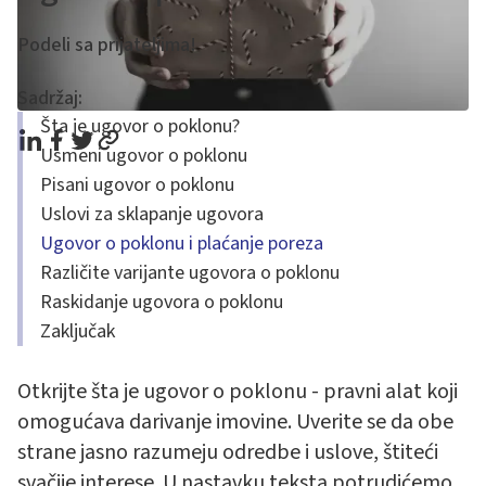
Podeli sa prijateljima!
Sadržaj:
Šta je ugovor o poklonu?
Usmeni ugovor o poklonu
Pisani ugovor o poklonu
Uslovi za sklapanje ugovora
Ugovor o poklonu i plaćanje poreza
Različite varijante ugovora o poklonu
Raskidanje ugovora o poklonu
Zaključak
Otkrijte šta je ugovor o poklonu - pravni alat koji
omogućava darivanje imovine. Uverite se da obe
strane jasno razumeju odredbe i uslove, štiteći
svačije interese. U nastavku teksta potrudićemo