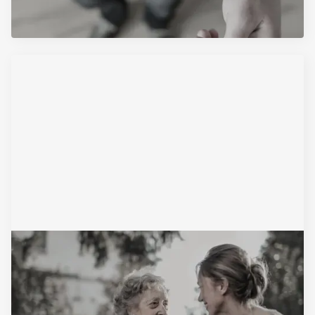
Pročitajte Artikal
November 17, 2025
Ugovor o doživotnom izdržavanju: sve
informacije na jednom mestu
Pročitajte Artikal