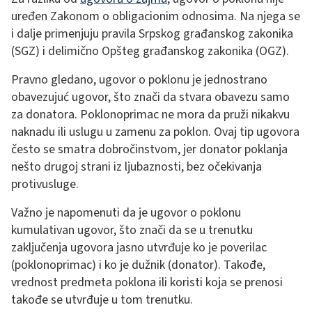
uređen Zakonom o obligacionim odnosima. Na njega se
i dalje primenjuju pravila Srpskog građanskog zakonika
(SGZ) i delimično Opšteg građanskog zakonika (OGZ).
Pravno gledano, ugovor o poklonu je jednostrano
obavezujuć ugovor, što znači da stvara obavezu samo
za donatora. Poklonoprimac ne mora da pruži nikakvu
naknadu ili uslugu u zamenu za poklon. Ovaj tip ugovora
često se smatra dobročinstvom, jer donator poklanja
nešto drugoj strani iz ljubaznosti, bez očekivanja
protivusluge.
Važno je napomenuti da je ugovor o poklonu
kumulativan ugovor, što znači da se u trenutku
zaključenja ugovora jasno utvrđuje ko je poverilac
(poklonoprimac) i ko je dužnik (donator). Takođe,
vrednost predmeta poklona ili koristi koja se prenosi
takođe se utvrđuje u tom trenutku.