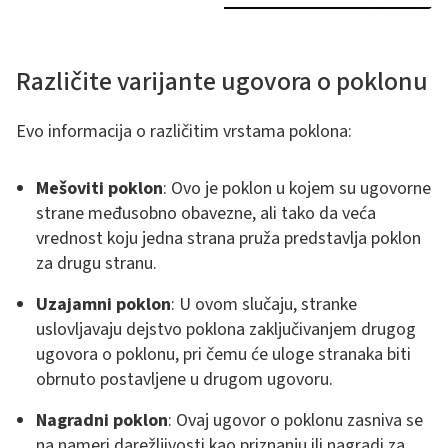
Različite varijante ugovora o poklonu
Evo informacija o različitim vrstama poklona:
Mešoviti poklon
: Ovo je poklon u kojem su ugovorne
strane međusobno obavezne, ali tako da veća
vrednost koju jedna strana pruža predstavlja poklon
za drugu stranu.
Uzajamni poklon
: U ovom slučaju, stranke
uslovljavaju dejstvo poklona zaključivanjem drugog
ugovora o poklonu, pri čemu će uloge stranaka biti
obrnuto postavljene u drugom ugovoru.
Nagradni poklon
: Ovaj ugovor o poklonu zasniva se
na nameri darežljivosti kao priznanju ili nagradi za