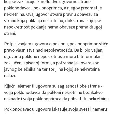
koji se zaključuje između dve ugovorne strane -
poklonodavca i poklonoprimca, a njegov predmet je
nekretnina. Ovaj ugovor stvara pravnu obavezu za
stranu koja poklanja nekretninu, dok strana kojoj se
nepokretnost poklanja nema obaveze prema drugoj
strani.
Potpisivanjem ugovora o poklonu, poklonoprimac stiče
pravo vlasništva nad nepokretnošću. Da bi bio valjan,
ugovor o poklonu nepokretnosti mora biti formalan i
zaključen u pisanoj formi, a potrebna je i overa kod
javnog beležnika na teritoriji na kojoj se nekretnina
nalazi.
Ključni elementi ugovora su saglasnost obe strane -
volja poklonodavca da pokloni nekretninu bez ikakve
naknade i volja poklonoprimca da prihvati tu nekretninu.
Poklonodavac u ugovoru iskazuje svoju svest i nameru