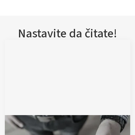
Nastavite da čitate!
November 24, 2025
Ugovor o pozajmici novca