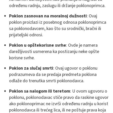
određenu radnju, zaslugu ili držanje poklonoprimca.
Poklon zasnovan na moralnoj dužnosti
: Ovaj
poklon proizlazi iz posebnog odnosa poklonoprimca
sa poklonodavcem, kao što su srodnički, bračni ili
prijateljski odnosi.
Poklon u opštekorisne svrhe
: Ovde je namera
darežljivosti usmerena ka postizanju neke opšte
korisne svrhe.
Poklon za slučaj smrti
: Ovaj ugovor o poklonu
podrazumeva da se predaja predmeta poklona
odlaže do trenutka smrti poklonodavca.
Poklon sa nalogom ili teretom
: U ovom ugovoru o
poklonu, poklonodavac stiče pravo da raskine ugovor
ako poklonoprimac ne izvrši određenu radnju u korist
poklonodavca ili trećeg lica, ili ne poštuje prava koja