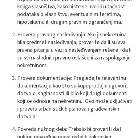
knjiga vlasništva, kako biste se uverili u tačnost
podataka o vlasništvu, eventualnim teretima,
hipotekama ili drugim pravnim ograničenjima.
Provera pravnog nasleđivanja: Ako je nekretnina
bila predmet nasleđivanja, proverite da li su sva
pravna pitanja u vezi s nasleđivanjem rešena i da li
su svi naslednici pravno ovlašćeni za raspolaganje
nekretninom.
Provera dokumentacije: Pregledajte relevantnu
dokumentaciju kao što su kupoprodajni ugovori,
dozvole, saglasnosti ili bilo koji drugi dokumenti
koji se odnose na nekretninu. Ovo može uključivati
i proveru urbanističkih planova i građevinskih
dozvola.
Povreda nužnog dela: Trebalo bi proveriti da li
poklon povređuje prava ostalih zakonskih