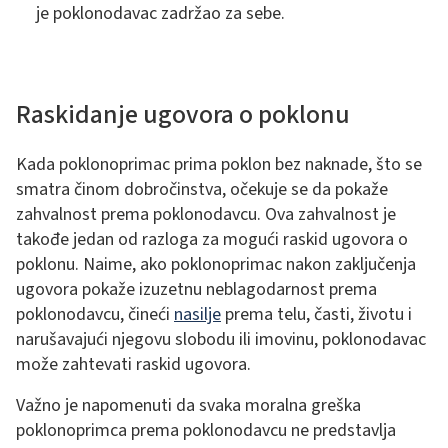
je poklonodavac zadržao za sebe.
Raskidanje ugovora o poklonu
Kada poklonoprimac prima poklon bez naknade, što se
smatra činom dobročinstva, očekuje se da pokaže
zahvalnost prema poklonodavcu. Ova zahvalnost je
takođe jedan od razloga za mogući raskid ugovora o
poklonu. Naime, ako poklonoprimac nakon zaključenja
ugovora pokaže izuzetnu neblagodarnost prema
poklonodavcu, čineći
nasilje
prema telu, časti, životu i
narušavajući njegovu slobodu ili imovinu, poklonodavac
može zahtevati raskid ugovora.
Važno je napomenuti da svaka moralna greška
poklonoprimca prema poklonodavcu ne predstavlja