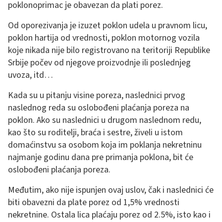
poklonoprimac je obavezan da plati porez.
Od oporezivanja je izuzet poklon udela u pravnom licu,
poklon hartija od vrednosti, poklon motornog vozila
koje nikada nije bilo registrovano na teritoriji Republike
Srbije počev od njegove proizvodnje ili poslednjeg
uvoza, itd…
Kada su u pitanju visine poreza, naslednici prvog
naslednog reda su oslobođeni plaćanja poreza na
poklon. Ako su naslednici u drugom naslednom redu,
kao što su roditelji, braća i sestre, živeli u istom
domaćinstvu sa osobom koja im poklanja nekretninu
najmanje godinu dana pre primanja poklona, bit će
oslobođeni plaćanja poreza.
Međutim, ako nije ispunjen ovaj uslov, čak i naslednici će
biti obavezni da plate porez od 1,5% vrednosti
nekretnine. Ostala lica plaćaju porez od 2.5%, isto kao i