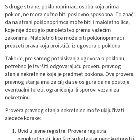
S druge strane, poklonoprimac, osoba koja prima
poklon, ne mora nužno biti poslovno sposobna. To znači
da na strani poklonoprimca može biti i maloletno lice,
koje nije dostiglo punoletstvo prema važećim
zakonima. Maloletno lice može biti poklonoprimac i
preuzeti prava koja proističu iz ugovora o poklonu.
Takođe, pre samog potpisivanja ugovora o poklonu,
potrebno je izvršiti odgovarajuću proveru pravnog
stanja nekretnine koja je predmet poklona. Ova provera
pravnog stanja ima za cilj da se osigura da ne postoje
eventualni tereti, ograničenja ili sporovi vezani za
nekretninu.
Provera pravnog stanja nekretnine može uključivati
sledeće korake:
Uvid u javne registre: Provera registra
nepokretnosti, kao što su katastar nepokretnosti i