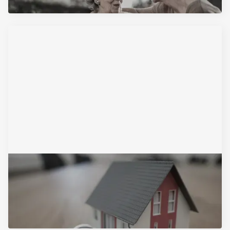
November 10, 2025
Pravo preče kupovine - sve što treba
da znate na jednom mestu
Pročitajte Artikal