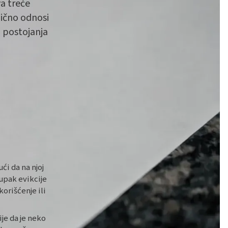
va treće
bično odnosi
a postojanja
ći da na njoj
upak evikcije
orišćenje ili
ije da je neko