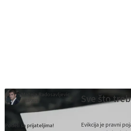
Mateja Radosavljevic
Sve što treb
16/11/2023
Evikcija je pravni po
Podeli sa prijateljima!