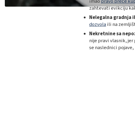
imao
pravo preče ku
zahtevati evikciju ka
Nelegalna gradnja i
dozvola
ili na zemljiš
Nekretnine sa nepo
nije pravi vlasnik, je
se naslednici pojave