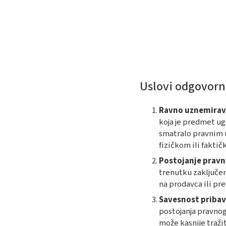
Uslovi odgovorn
Ravno uznemirav
koja je predmet ugo
smatralo pravnim 
fizičkom ili fakti
Postojanje prav
trenutku zaključen
na prodavca ili pr
Savesnost pribav
postojanja pravnog
može kasnije traži