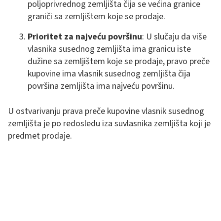
poljoprivrednog zemljišta čija se većina granice
graniči sa zemljištem koje se prodaje.
Prioritet za najveću površinu
: U slučaju da više
vlasnika susednog zemljišta ima granicu iste
dužine sa zemljištem koje se prodaje, pravo preče
kupovine ima vlasnik susednog zemljišta čija
površina zemljišta ima najveću površinu.
U ostvarivanju prava preče kupovine vlasnik susednog
zemljišta je po redosledu iza suvlasnika zemljišta koji je
predmet prodaje.