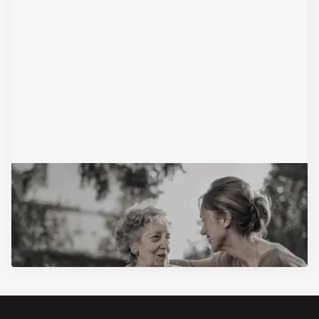
November 17, 2025
Ugovor o doživotnom izdržavanju: sve
informacije na jednom mestu
Pročitajte Artikal