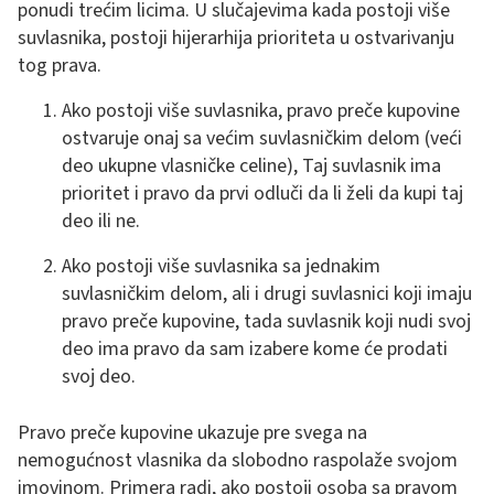
ponudi trećim licima. U slučajevima kada postoji više
suvlasnika, postoji hijerarhija prioriteta u ostvarivanju
tog prava.
Ako postoji više suvlasnika, pravo preče kupovine
ostvaruje onaj sa većim suvlasničkim delom (veći
deo ukupne vlasničke celine), Taj suvlasnik ima
prioritet i pravo da prvi odluči da li želi da kupi taj
deo ili ne.
Ako postoji više suvlasnika sa jednakim
suvlasničkim delom, ali i drugi suvlasnici koji imaju
pravo preče kupovine, tada suvlasnik koji nudi svoj
deo ima pravo da sam izabere kome će prodati
svoj deo.
Pravo preče kupovine ukazuje pre svega na
nemogućnost vlasnika da slobodno raspolaže svojom
imovinom. Primera radi, ako postoji osoba sa pravom