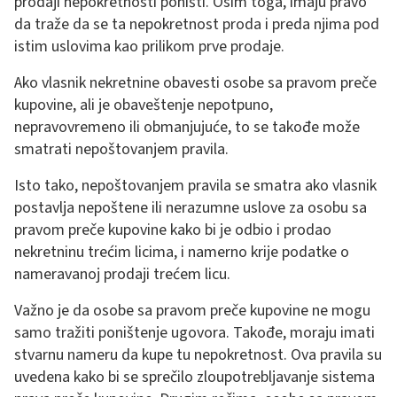
prodaji nepokretnosti poništi. Osim toga, imaju pravo
da traže da se ta nepokretnost proda i preda njima pod
istim uslovima kao prilikom prve prodaje.
Ako vlasnik nekretnine obavesti osobe sa pravom preče
kupovine, ali je obaveštenje nepotpuno,
nepravovremeno ili obmanjujuće, to se takođe može
smatrati nepoštovanjem pravila.
Isto tako, nepoštovanjem pravila se smatra ako vlasnik
postavlja nepoštene ili nerazumne uslove za osobu sa
pravom preče kupovine kako bi je odbio i prodao
nekretninu trećim licima, i namerno krije podatke o
nameravanoj prodaji trećem licu.
Važno je da osobe sa pravom preče kupovine ne mogu
samo tražiti poništenje ugovora. Takođe, moraju imati
stvarnu nameru da kupe tu nepokretnost. Ova pravila su
uvedena kako bi se sprečilo zloupotrebljavanje sistema