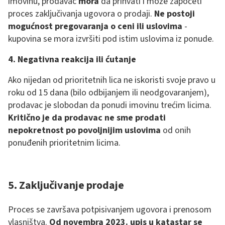
imovinu, prodavac
mora
da prihvati i može započeti
proces zaključivanja ugovora o prodaji.
Ne postoji
mogućnost pregovaranja o ceni ili uslovima
-
kupovina se mora izvršiti pod istim uslovima iz ponude.
4. Negativna reakcija ili ćutanje
Ako nijedan od prioritetnih lica ne iskoristi svoje pravo u
roku od 15 dana (bilo odbijanjem ili neodgovaranjem),
prodavac je slobodan da ponudi imovinu trećim licima.
Kritično je da prodavac ne sme prodati
nepokretnost po povoljnijim uslovima
od onih
ponuđenih prioritetnim licima.
5. Zaključivanje prodaje
Proces se završava potpisivanjem ugovora i prenosom
vlasništva.
Od novembra 2023. upis u katastar se