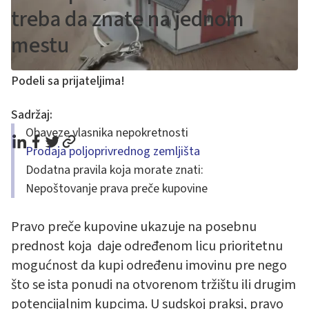
treba da znate na jednom
mestu
Podeli sa prijateljima!
Sadržaj:
Obaveze vlasnika nepokretnosti
Prodaja poljoprivrednog zemljišta
Dodatna pravila koja morate znati:
Nepoštovanje prava preče kupovine
Pravo preče kupovine ukazuje na posebnu
prednost koja daje određenom licu prioritetnu
mogućnost da kupi određenu imovinu pre nego
što se ista ponudi na otvorenom tržištu ili drugim
potencijalnim kupcima. U sudskoj praksi, pravo