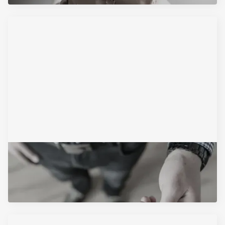
November 24, 2025
Ugovor o pozajmici novca
Pročitajte Artikal