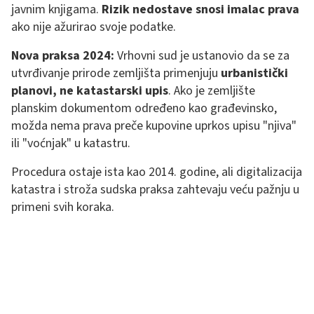
javnim knjigama.
Rizik nedostave snosi imalac prava
ako nije ažurirao svoje podatke.
Nova praksa 2024:
Vrhovni sud je ustanovio da se za
utvrđivanje prirode zemljišta primenjuju
urbanistički
planovi, ne katastarski upis
. Ako je zemljište
planskim dokumentom određeno kao građevinsko,
možda nema prava preče kupovine uprkos upisu "njiva"
ili "voćnjak" u katastru.
Procedura ostaje ista kao 2014. godine, ali digitalizacija
katastra i stroža sudska praksa zahtevaju veću pažnju u
primeni svih koraka.