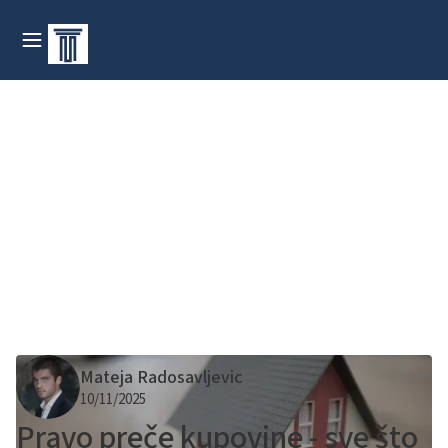
Mateja Radosavljevic
10/11/2025
Pravo preče kupovine - sve što