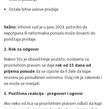
Ostale bitne uslove prodaje
Važno:
Vrhovni sud je u junu 2024. potvrdio da
nepotpuna ili neformalna ponuda može dovesti do
poništaja prodaje.
2. Rok za odgovor
Nakon što je obaveštenje poslato, osobama sa
prioritetnim pravom se daje
rok od 15 dana od
prijema ponude
da se izjasne da li žele da kupe
imovinu po ponuđenim uslovima. Ovaj rok je zakonski i
ne može se menjati.
3. Pozitivna reakcija - pregovori i ugovor
Ako neko od lica sa prioritetnim pravom odluči da kupi