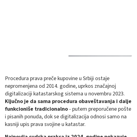
Procedura prava preče kupovine u Srbiji ostaje
nepromenjena od 2014. godine, uprkos značajnoj
digitalizaciji katastarskog sistema u novembru 2023.
Ključno je da sama procedura obaveštavanja i dalje
funkcioniše tradicionalno
- putem preporučene pošte
i pisanih ponuda, dok se digitalizacija odnosi samo na
kasniji upis prava svojine u katastar.
Najnovija sudska praksa iz 2024. godine pokazuje