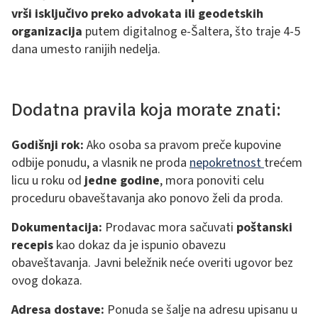
vrši isključivo preko advokata ili geodetskih
organizacija
putem digitalnog e-Šaltera, što traje 4-5
dana umesto ranijih nedelja.
Dodatna pravila koja morate znati:
Godišnji rok:
Ako osoba sa pravom preče kupovine
odbije ponudu, a vlasnik ne proda
nepokretnost
trećem
licu u roku od
jedne godine
, mora ponoviti celu
proceduru obaveštavanja ako ponovo želi da proda.
Dokumentacija:
Prodavac mora sačuvati
poštanski
recepis
kao dokaz da je ispunio obavezu
obaveštavanja. Javni beležnik neće overiti ugovor bez
ovog dokaza.
Adresa dostave:
Ponuda se šalje na adresu upisanu u