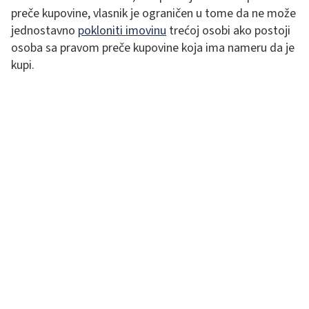
preče kupovine, vlasnik je ograničen u tome da ne može
jednostavno
pokloniti imovinu
trećoj osobi ako postoji
osoba sa pravom preče kupovine koja ima nameru da je
kupi.