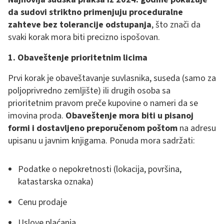
da sudovi striktno primenjuju proceduralne
zahteve bez tolerancije odstupanja
, što znači da
svaki korak mora biti precizno ispošovan.
1. Obaveštenje prioritetnim licima
Prvi korak je obaveštavanje suvlasnika, suseda (samo za
poljoprivredno zemljište) ili drugih osoba sa
prioritetnim pravom preče kupovine o nameri da se
imovina proda.
Obaveštenje mora biti u pisanoj
formi i dostavljeno preporučenom poštom
na adresu
upisanu u javnim knjigama. Ponuda mora sadržati:
Podatke o nepokretnosti (lokacija, površina,
katastarska oznaka)
Cenu prodaje
Uslove plaćanja