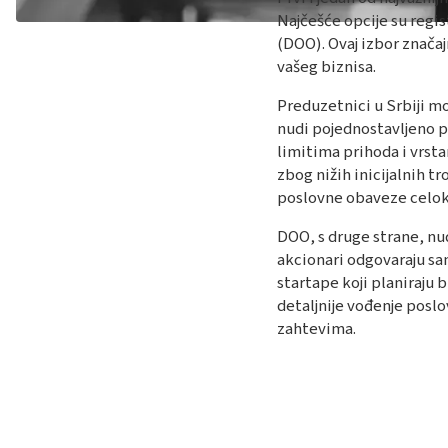
Najčešće opcije su regi
(DOO). Ovaj izbor značaj
vašeg biznisa.
Preduzetnici u Srbiji m
nudi pojednostavljeno 
limitima prihoda i vrsta
zbog nižih inicijalnih 
poslovne obaveze celoku
DOO, s druge strane, nud
akcionari odgovaraju sam
startape koji planiraju b
detaljnije vođenje poslo
zahtevima​​.