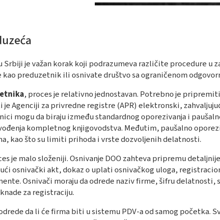
eduzeća
 Srbiji je važan korak koji podrazumeva različite procedure u z
ete kao preduzetnik ili osnivate društvo sa ograničenom odgovo
zetnika
, proces je relativno jednostavan. Potrebno je pripremit
je Agenciji za privredne registre (APR) elektronski, zahvaljuju
nici mogu da biraju između standardnog oporezivanja i paušaln
 vođenja kompletnog knjigovodstva. Međutim, paušalno oporezi
kao što su limiti prihoda i vrste dozvoljenih delatnosti​​​​.
ces je malo složeniji. Osnivanje DOO zahteva pripremu detaljnij
ći osnivački akt, dokaz o uplati osnivačkog uloga, registracion
nte. Osnivači moraju da odrede naziv firme, šifru delatnosti, 
aknade za registraciju.
odrede da li će firma biti u sistemu PDV-a od samog početka. S