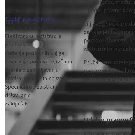
Ovaj proces, međuti
izbegle pravne komp
Sadržaj:
Odabir pravne forme
Cilj ovog vodiča je 
Registracija preduzeća
osnivanje startapa u 
Elektronska registracija
poreske obaveze, knj
preduzeća
zaštitu intelektualne
Vođenje poslovnih knjiga
Otvaranje poslovnog računa
Pružanjem korak-po-k
Pravila o zapošljavanju
preduzetnicima kroz
Zaštita intelektualne svojine
se fokusiraju na razvo
Specifičnosti za strane
državljanje
Zaključak
Odabir pravne f
Prvi i jedan od najvažni