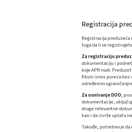
Registracija pr
Registracija preduzeća u
toga da li se registruj
Za registraciju predu
dokumentaciju i podneti 
koje APR nudi. Preduzet
fiksni iznos poreza bez
određenim ograničenjima, 
Za osnivanje DOO
, pro
dokumentacije, uključuju
druge relevantne dokume
kao i da izvrše uplatu n
Takođe, potrebno je da 