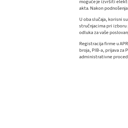
moguće je izvršiti elek
akta. Nakon podnošenja z
U oba slučaja, korisni s
stručnjacima pri izboru
odluka za vaše poslovanje
Registracija firme u AP
broja, PIB-a, prijava za
administrativne procedu