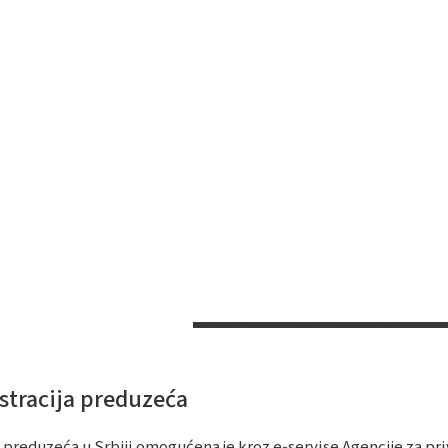
stracija preduzeća
a preduzeća u Srbiji omogućena je kroz e-servise Agencije za pr