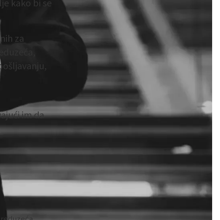
je kako bi se
nih za
reduzeća,
pošljavanju,
ajući im da
 preduzeća.