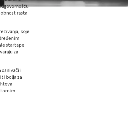
m odgovornošću
sobnost rasta
ezivanja, koje
određenim
ale startape
varaju za
 osnivači i
ti bolja za
zahteva
latornim