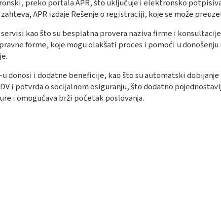
tronski, preko portala APR, što uključuje i elektronsko potpisi
ahteva, APR izdaje Rešenje o registraciji, koje se može preuzeti e
u servisi kao što su besplatna provera naziva firme i konsultacije
 pravne forme, koje mogu olakšati proces i pomoći u donošenju 
​​.
R-u donosi i dodatne beneficije, kao što su automatski dobijanj
 PDV i potvrda o socijalnom osiguranju, što dodatno pojednostavl
re i omogućava brži početak poslovanja​​.