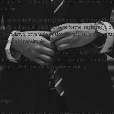
m, zahteva detaljno razumevanje pravnog okvira zeml
likacije.
da pruži sveobuhvatan pregled koraka i zahteva potreb
Srbiji, uključujući odabir pravne forme, registraciju p
igovodstvo, otvaranje poslovnih računa, pravila o za
 svojine i finansiranje.
orak uputstava, ovaj vodič ima za cilj da olakša put
 kompleksnosti osnivanja startapa u Srbiji, omogućav
j i rast svojih inovativnih poslovnih ideja.
orme
jih koraka u osnivanju preduzeća u Srbiji je odabir pravne forme