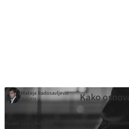
Mateja Radosavljevic
Kako osnova
15/2/2024
Pokretanje preduzeća
Podeli sa prijateljima!