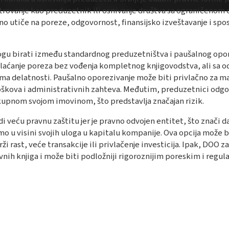
strovanje kao preduzetnik ili osnivanje društva sa ograničeno
no utiče na poreze, odgovornost, finansijsko izveštavanje i spo
ogu birati između standardnog preduzetništva i paušalnog opor
plaćanje poreza bez vođenja kompletnog knjigovodstva, ali sa 
ma delatnosti​​​​. Paušalno oporezivanje može biti privlačno za m
troškova i administrativnih zahteva. Međutim, preduzetnici odgo
pnom svojom imovinom, što predstavlja značajan rizik​​.
i veću pravnu zaštitu jer je pravno odvojen entitet, što znači da
o u visini svojih uloga u kapitalu kompanije​​. Ova opcija može bi
rži rast, veće transakcije ili privlačenje investicija. Ipak, DOO 
vnih knjiga i može biti podložniji rigoroznijim poreskim i regu