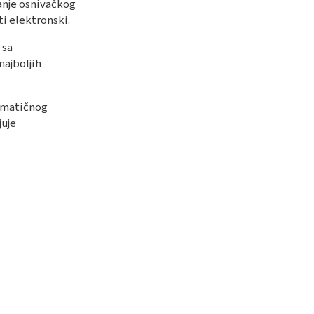
vanje osnivačkog
lektronski​​​​.
 sa
najboljih
e matičnog
juje