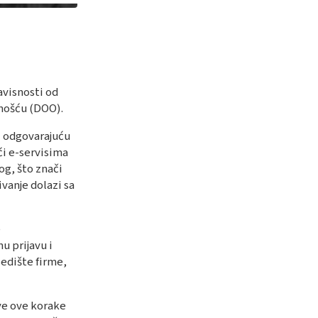
avisnosti od
rnošću (DOO).
i odgovarajuću
ći e-servisima
og, što znači
vanje dolazi sa
e
u prijavu i
sedište firme,
ve ove korake