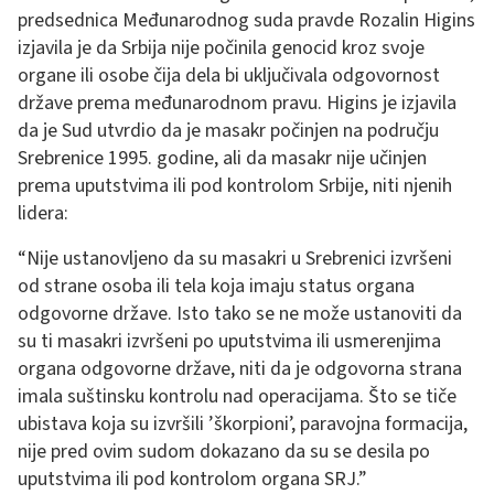
predsednica Međunarodnog suda pravde Rozalin Higins
izjavila je da Srbija nije počinila genocid kroz svoje
organe ili osobe čija dela bi uključivala odgovornost
države prema međunarodnom pravu. Higins je izjavila
da je Sud utvrdio da je masakr počinjen na području
Srebrenice 1995. godine, ali da masakr nije učinjen
prema uputstvima ili pod kontrolom Srbije, niti njenih
lidera:
“Nije ustanovljeno da su masakri u Srebrenici izvršeni
od strane osoba ili tela koja imaju status organa
odgovorne države. Isto tako se ne može ustanoviti da
su ti masakri izvršeni po uputstvima ili usmerenjima
organa odgovorne države, niti da je odgovorna strana
imala suštinsku kontrolu nad operacijama. Što se tiče
ubistava koja su izvršili ’škorpioni’, paravojna formacija,
nije pred ovim sudom dokazano da su se desila po
uputstvima ili pod kontrolom organa SRJ.”