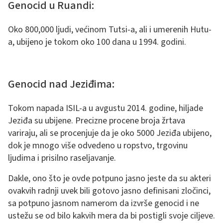
Genocid u Ruandi:
Oko 800,000 ljudi, većinom Tutsi-a, ali i umerenih Hutu-
a, ubijeno je tokom oko 100 dana u 1994. godini​.
Genocid nad Jeziđima:
Tokom napada ISIL-a u avgustu 2014. godine, hiljade
Jeziđa su ubijene. Precizne procene broja žrtava
variraju, ali se procenjuje da je oko 5000 Jeziđa ubijeno,
dok je mnogo više odvedeno u ropstvo, trgovinu
ljudima i prisilno raseljavanje.
Dakle, ono što je ovde potpuno jasno jeste da su akteri
ovakvih radnji uvek bili gotovo jasno definisani zločinci,
sa potpuno jasnom namerom da izvrše genocid i ne
ustežu se od bilo kakvih mera da bi postigli svoje ciljeve.