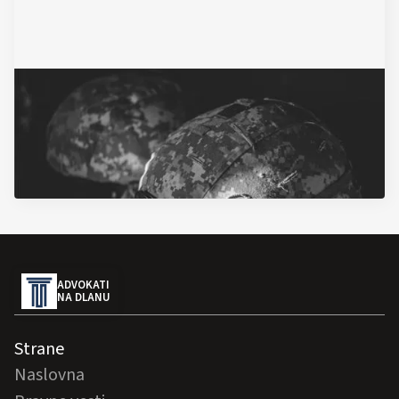
2/2/2024
Uvođenje obaveznog vojnog roka u
Srbiji: Sve što treba da znate
Pročitajte Artikal
ADVOKATI
NA DLANU
Strane
Naslovna