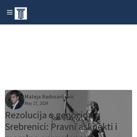
Mateja Radosavljevic
May 27, 2024
Rezolucija o genocidu u
Srebrenici: Pravni askpekti i