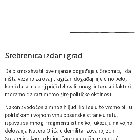
Srebrenica izdani grad
Da bismo shvatili sve nijanse događaja u Srebrnici, i da
ništa vezano za ovaj tragičan događaj nije crno belo,
kao i da su u celoj priči delovali mnogi interesni faktori,
moramo da razumemo šire političke okolnosti.
Nakon svedočenja mnogih ljudi koji su u to vreme bili u
političkom i vojnom vrhu bosanske strane u ratu,
isplivali su mnogi fragmenti istine koji ukazuju na vojna
delovanja Nasera Orića u demilitarizovanoj zoni
Srebrenice kao i o krijumčarenju oružja uz pomoć