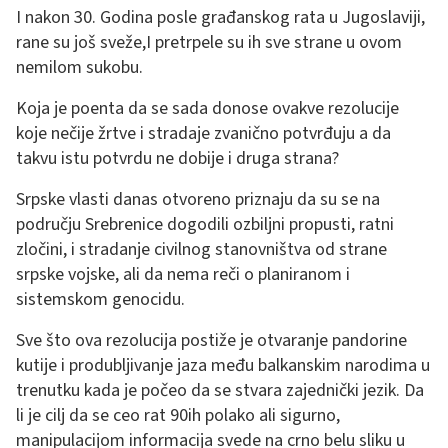
I nakon 30. Godina posle građanskog rata u Jugoslaviji,
rane su još sveže,I pretrpele su ih sve strane u ovom
nemilom sukobu.
Koja je poenta da se sada donose ovakve rezolucije
koje nečije žrtve i stradaje zvanično potvrđuju a da
takvu istu potvrdu ne dobije i druga strana?
Srpske vlasti danas otvoreno priznaju da su se na
području Srebrenice dogodili ozbiljni propusti, ratni
zločini, i stradanje civilnog stanovništva od strane
srpske vojske, ali da nema reči o planiranom i
sistemskom genocidu.
Sve što ova rezolucija postiže je otvaranje pandorine
kutije i produbljivanje jaza među balkanskim narodima u
trenutku kada je počeo da se stvara zajednički jezik. Da
li je cilj da se ceo rat 90ih polako ali sigurno,
manipulacijom informacija svede na crno belu sliku u