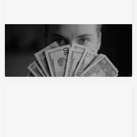
9/2/2023
Usvojene izmene zakona o PDV-u:
Povećan je neoporezivi iznos
mesečne zarade
Pročitajte Artikal