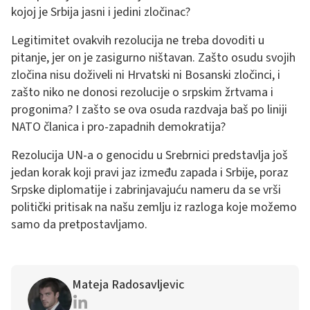
kojoj je Srbija jasni i jedini zločinac?
Legitimitet ovakvih rezolucija ne treba dovoditi u
pitanje, jer on je zasigurno ništavan. Zašto osudu svojih
zločina nisu doživeli ni Hrvatski ni Bosanski zločinci, i
zašto niko ne donosi rezolucije o srpskim žrtvama i
progonima? I zašto se ova osuda razdvaja baš po liniji
NATO članica i pro-zapadnih demokratija?
Rezolucija UN-a o genocidu u Srebrnici predstavlja još
jedan korak koji pravi jaz između zapada i Srbije, poraz
Srpske diplomatije i zabrinjavajuću nameru da se vrši
politički pritisak na našu zemlju iz razloga koje možemo
samo da pretpostavljamo.
Mateja Radosavljevic