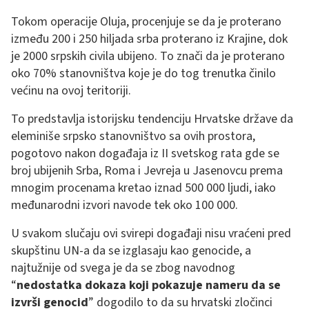
Tokom operacije Oluja, procenjuje se da je proterano
između 200 i 250 hiljada srba proterano iz Krajine, dok
je 2000 srpskih civila ubijeno. To znači da je proterano
oko 70% stanovništva koje je do tog trenutka činilo
većinu na ovoj teritoriji.
To predstavlja istorijsku tendenciju Hrvatske države da
eleminiše srpsko stanovništvo sa ovih prostora,
pogotovo nakon događaja iz II svetskog rata gde se
broj ubijenih Srba, Roma i Jevreja u Jasenovcu prema
mnogim procenama kretao iznad 500 000 ljudi, iako
međunarodni izvori navode tek oko 100 000.
U svakom slučaju ovi svirepi događaji nisu vraćeni pred
skupštinu UN-a da se izglasaju kao genocide, a
najtužnije od svega je da se zbog navodnog
“
nedostatka dokaza koji pokazuje nameru da se
izvrši genocid
” dogodilo to da su hrvatski zločinci