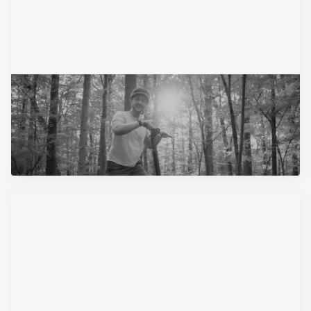
27/4/2024
Obavezna registracija vozila za
vozače električnih trotineta
Pročitajte Artikal