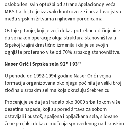
oslobođeni svih optužbi od strane Apelacionog veća
MKSJ-a ih što je izazvalo kontroverze i nezadovoljstvo
među srpskim žrtvama i njihovim porodicama.
Ostaje pitanje, koji je veći dokaz potreban od činjenice
da se nakon operacije oluja struktura stanovništva u
Srpskoj krajini drastično izmenila i da je sa svojih
ognjišta proterano više od 70% srpskog stanovništva.
Naser Orić i Srpska sela 92” i 93”
U periodu od 1992-1994 godine Naser Orić i vojna
formacija organizovana oko njega počinila je veliki broj
zločina u srpskim selima koja okružuju Srebrenicu.
Procenjuje se da je stradalo oko 3000 srba tokom više
desetina napada, koji su pored žrtava za sobom
ostavljali i pustoš, spaljena i opljačkana sela, silovane
žene pa čak i dokaze mučenja sprovedenog nad srpskim