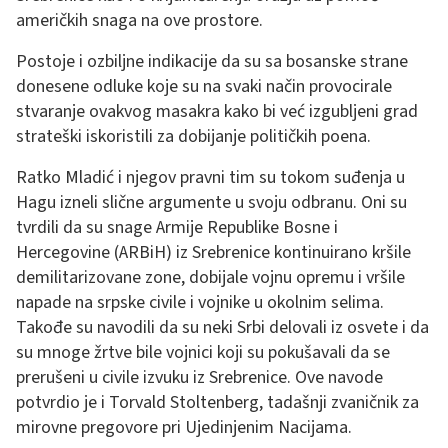
američkih snaga na ove prostore.
Postoje i ozbiljne indikacije da su sa bosanske strane
donesene odluke koje su na svaki način provocirale
stvaranje ovakvog masakra kako bi već izgubljeni grad
strateški iskoristili za dobijanje političkih poena.
Ratko Mladić i njegov pravni tim su tokom suđenja u
Hagu izneli slične argumente u svoju odbranu. Oni su
tvrdili da su snage Armije Republike Bosne i
Hercegovine (ARBiH) iz Srebrenice kontinuirano kršile
demilitarizovane zone, dobijale vojnu opremu i vršile
napade na srpske civile i vojnike u okolnim selima.
Takođe su navodili da su neki Srbi delovali iz osvete i da
su mnoge žrtve bile vojnici koji su pokušavali da se
prerušeni u civile izvuku iz Srebrenice. Ove navode
potvrdio je i Torvald Stoltenberg, tadašnji zvaničnik za
mirovne pregovore pri Ujedinjenim Nacijama.