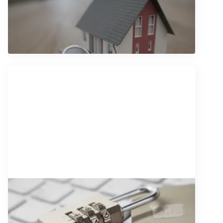
Pravo preče kupovine - sve što
treba da znate na jednom mestu
Pročitajte artikal
9/10/2025
Zakon o zaštiti podataka o ličnosti
u Srbiji: Kako nas štiti i šta građani