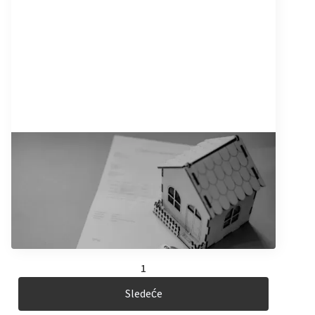
6/10/2025
Ugovor o zakupu: Šta sve treba da
znate kada iznajmljujete
nekretninu
Pročitajte artikal
1
Sledeće