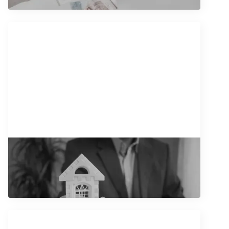
7/10/2025
Vodič kroz kupovinu nekretnina
Pročitajte artikal