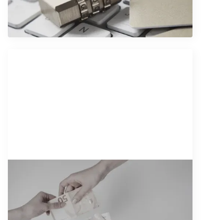
treba da znaju
Pročitajte artikal
8/10/2025
Odštetni zahtevi: Kako da
naplatite pretrpljenu štetu
Pročitajte artikal