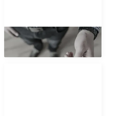
24/11/2025
Ugovor o pozajmici novca
Pročitajte artikal