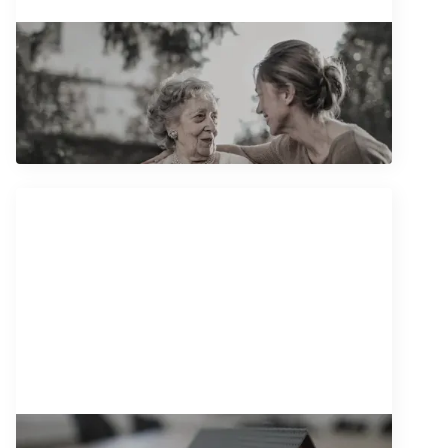
17/11/2025
Ugovor o doživotnom izdržavanju:
sve informacije na jednom mestu
Pročitajte artikal
10/11/2025