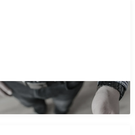
/11/2025
govor o pozajmici novca
očitajte artikal