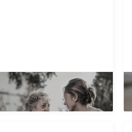
10
 o doživotnom izdržavanju: sve
P
macije na jednom mestu
z
e artikal
Pr