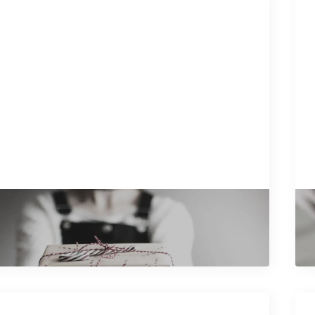
24
r o poklonu
U
e artikal
Pr