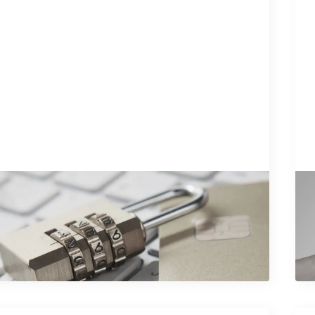
8/
o zaštiti podataka o ličnosti u
O
: Kako nas štiti i šta građani treba da
p
e artikal
Pr