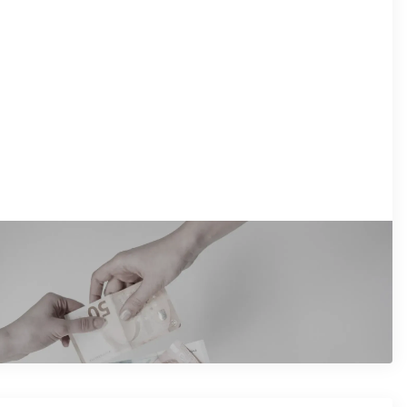
10/2025
dštetni zahtevi: Kako da naplatite
retrpljenu štetu
očitajte artikal