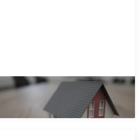
/11/2025
ravo preče kupovine - sve što treba da
nate na jednom mestu
očitajte artikal