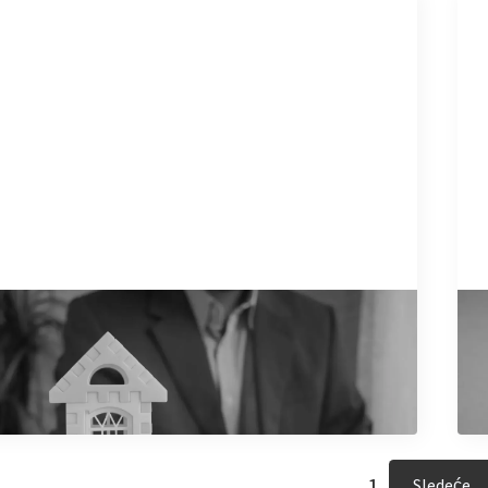
6/
 kroz kupovinu nekretnina
U
k
e artikal
Pr
1
Sledeće