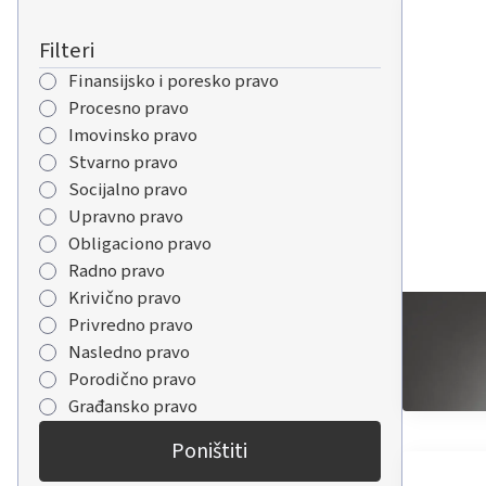
Filteri
Finansijsko i poresko pravo
Procesno pravo
Imovinsko pravo
Stvarno pravo
Socijalno pravo
Upravno pravo
Obligaciono pravo
Radno pravo
Krivično pravo
1/12/2025
Privredno pravo
Ugovo
Nasledno pravo
Pročitajt
Porodično pravo
Građansko pravo
Poništiti