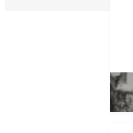
17/11/2025
Ugovor
infor
Pročitajt