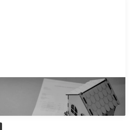
10/2025
govor o zakupu: Šta sve treba da znate
ada iznajmljujete nekretninu
očitajte artikal