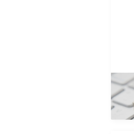
9/10/2025
Zakon 
Srbiji
znaju
Pročitajt